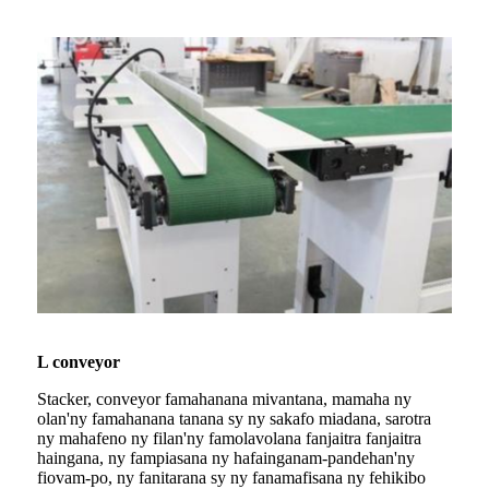
L conveyor
Stacker, conveyor famahanana mivantana, mamaha ny
olan'ny famahanana tanana sy ny sakafo miadana, sarotra
ny mahafeno ny filan'ny famolavolana fanjaitra fanjaitra
haingana, ny fampiasana ny hafainganam-pandehan'ny
fiovam-po, ny fanitarana sy ny fanamafisana ny fehikibo