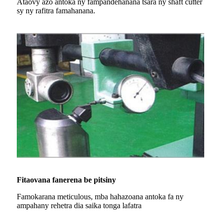
Ataovy azo antoka ny fampandehanana tsara ny shaft cutter
sy ny rafitra famahanana.
Fitaovana fanerena be pitsiny
Famokarana meticulous, mba hahazoana antoka fa ny
ampahany rehetra dia saika tonga lafatra