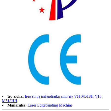
teo aloha:
Ireo singa mifandraika amin'ny VH-M518H-VH-
M518HH
Manaraka:
Laser Edgebanding Machine