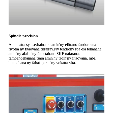
Spindle precision
Atambatra sy asedraina ao amin'ny efitrano fandoroana
rivotra ny fitaovana tsirairay.Ny tendrony roa dia tohanana
amin'ny alàlan'ny fametahana SKF nafarana,
fampandehanana tsara amin'ny tadin'ny fitaovana, mba
hiantohana ny fahataperan'ny vokatra vita.