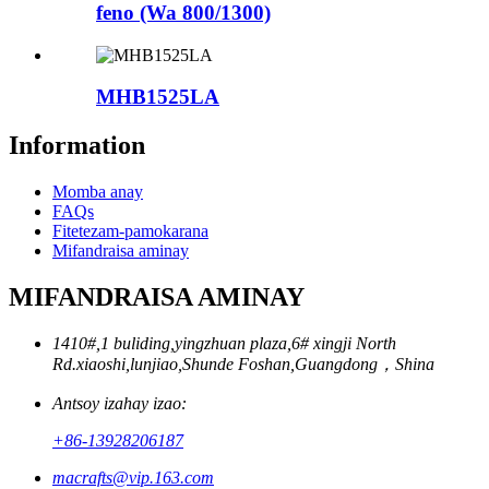
feno (Wa 800/1300)
MHB1525LA
Information
Momba anay
FAQs
Fitetezam-pamokarana
Mifandraisa aminay
MIFANDRAISA AMINAY
1410#,1 buliding,yingzhuan plaza,6# xingji North
Rd.xiaoshi,lunjiao,Shunde Foshan,Guangdong，Shina
Antsoy izahay izao:
+86-13928206187
macrafts@vip.163.com