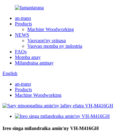
an-trano
Products
Machine Woodworking
NEWS
Vaovaon'ny orinasa
Vaovao momba ny indostria
FAQs
Momba anay
Mifandraisa aminay
English
an-trano
Products
Machine Woodworking
Ireo singa mifandraika amin'ny VH-M416GH