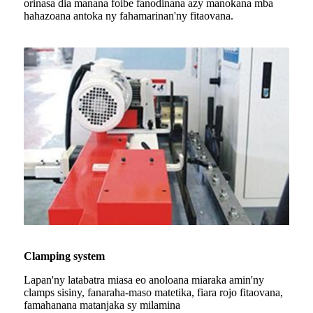
orinasa dia manana foibe fanodinana azy manokana mba
hahazoana antoka ny fahamarinan'ny fitaovana.
Clamping system
Lapan'ny latabatra miasa eo anoloana miaraka amin'ny
clamps sisiny, fanaraha-maso matetika, fiara rojo fitaovana,
famahanana matanjaka sy milamina